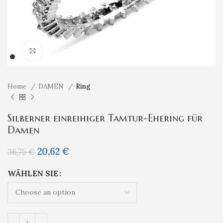
Klicken um zu vergrößern
Home
DAMEN
Ring
Silberner einreihiger Tamtur-Ehering für
Damen
20,62
€
36,75
€
WÄHLEN SIE