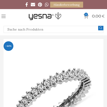
Händlerbewerbung
0
0,00
€
-44%