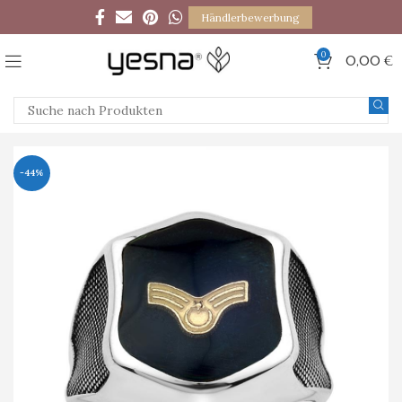
Händlerbewerbung
0
0,00
€
-44%