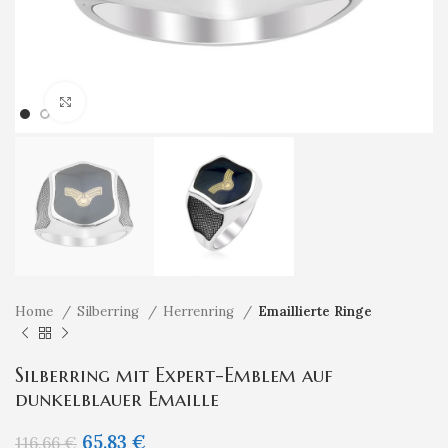
Klicken um zu vergrößern
Home
Silberring
Herrenring
Emaillierte Ringe
Silberring mit Expert-Emblem auf
dunkelblauer Emaille
65,83
€
116,66
€