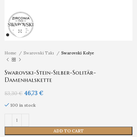
Klicken um zu vergrößern
Home
Swarovski Takı
Swarovski Kolye
Swarovski-Stein-Silber-Solitär-
Damenhalskette
46,73
€
83,30
€
100 in stock
ADD TO CART