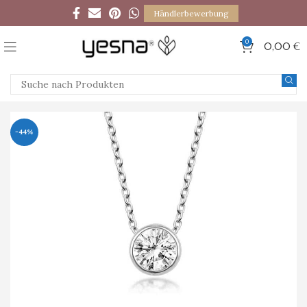
Händlerbewerbung
0
0,00
€
-44%