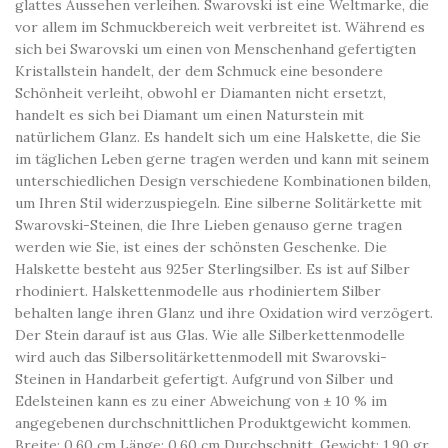
glattes Aussehen verleihen. Swarovski ist eine Weltmarke, die
vor allem im Schmuckbereich weit verbreitet ist. Während es
sich bei Swarovski um einen von Menschenhand gefertigten
Kristallstein handelt, der dem Schmuck eine besondere
Schönheit verleiht, obwohl er Diamanten nicht ersetzt,
handelt es sich bei Diamant um einen Naturstein mit
natürlichem Glanz. Es handelt sich um eine Halskette, die Sie
im täglichen Leben gerne tragen werden und kann mit seinem
unterschiedlichen Design verschiedene Kombinationen bilden,
um Ihren Stil widerzuspiegeln. Eine silberne Solitärkette mit
Swarovski-Steinen, die Ihre Lieben genauso gerne tragen
werden wie Sie, ist eines der schönsten Geschenke. Die
Halskette besteht aus 925er Sterlingsilber. Es ist auf Silber
rhodiniert. Halskettenmodelle aus rhodiniertem Silber
behalten lange ihren Glanz und ihre Oxidation wird verzögert.
Der Stein darauf ist aus Glas. Wie alle Silberkettenmodelle
wird auch das Silbersolitärkettenmodell mit Swarovski-
Steinen in Handarbeit gefertigt. Aufgrund von Silber und
Edelsteinen kann es zu einer Abweichung von ± 10 % im
angegebenen durchschnittlichen Produktgewicht kommen.
Breite: 0,60 cm Länge: 0,60 cm Durchschnitt. Gewicht: 1,90 gr.