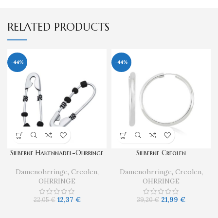
RELATED PRODUCTS
-44%
-44%
Silberne Hakennadel-Ohrringe
Silberne Creolen
Damenohrringe
,
Creolen
,
Damenohrringe
,
Creolen
,
OHRRINGE
OHRRINGE
12,37
€
21,99
€
22,05
€
39,20
€