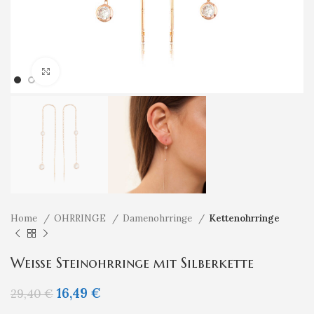
Klicken um zu vergrößern
Home
OHRRINGE
Damenohrringe
Kettenohrringe
Weiße Steinohrringe mit Silberkette
16,49
€
29,40
€