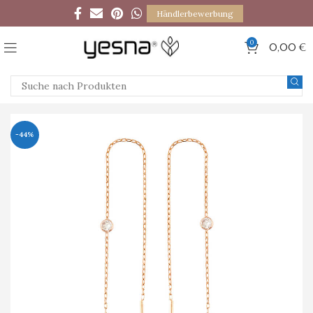
Händlerbewerbung
0
0,00
€
-44%