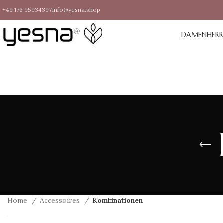
+49 176 95934397
info@yesna.shop
DAMEN
HER
Home
Accessoires
Kombinationen