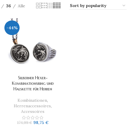
36
Alle
-44%
Silberner Hexer-
Kombinationsring und
Halskette für Herren
Kombinationen
,
Herrenaccessoires
,
Accessoires
98,75
€
174,99
€