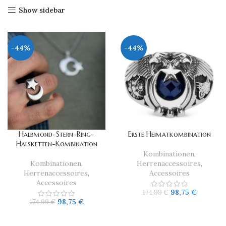
Show sidebar
-44%
-44%
Halbmond-Stern-Ring-
Erste Heimatkombination
Halsketten-Kombination
Kombinationen
,
Kombinationen
,
Herrenaccessoires
,
Herrenaccessoires
,
Accessoires
Accessoires
98,75
€
174,99
€
98,75
€
174,99
€