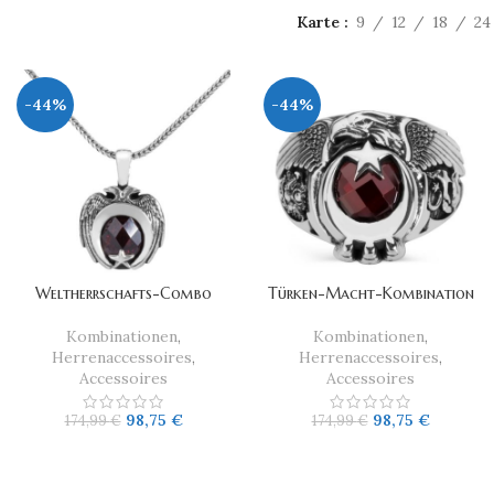
Karte
9
12
18
24
-44%
-44%
Weltherrschafts-Combo
Türken-Macht-Kombination
Kombinationen
,
Kombinationen
,
Herrenaccessoires
,
Herrenaccessoires
,
Accessoires
Accessoires
98,75
€
98,75
€
174,99
€
174,99
€