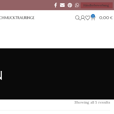
Händlerbewerbung
0
SCHMUCK
TRAURINGE
0,00
€
n
Showing all 5 results