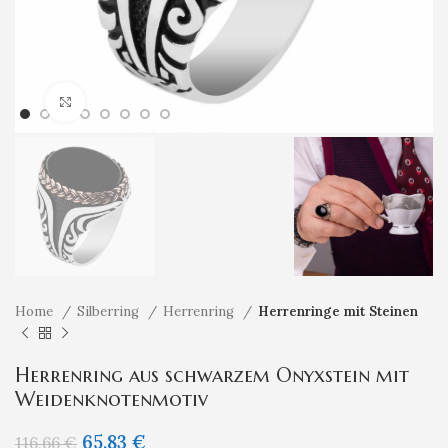
Klicken um zu vergrößern
Home
Silberring
Herrenring
Herrenringe mit Steinen
Herrenring aus schwarzem Onyxstein mit
Weidenknotenmotiv
65,83
€
116,66
€