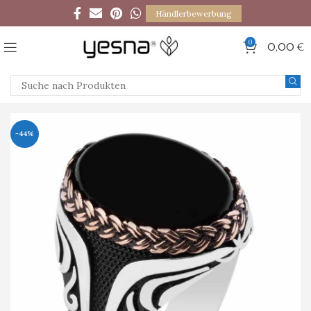
Händlerbewerbung
0
0,00
€
-44%