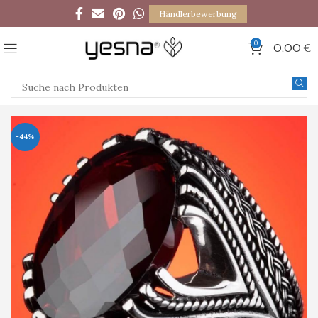
Händlerbewerbung
0
0,00
€
-44%