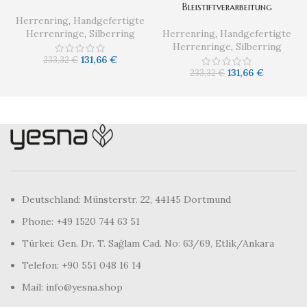
Bleistiftverarbeitung
Herrenring
,
Handgefertigte
Herrenringe
,
Silberring
Herrenring
,
Handgefertigte
Herrenringe
,
Silberring
131,66
€
233,32
€
131,66
€
233,32
€
Deutschland: Münsterstr. 22, 44145 Dortmund
Phone: +49 1520 744 63 51
Türkei: Gen. Dr. T. Sağlam Cad. No: 63/69, Etlik/Ankara
Telefon: +90 551 048 16 14
Mail: info@yesna.shop