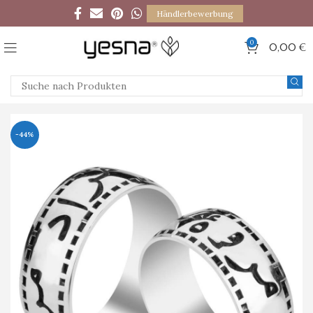
Händlerbewerbung
0
0,00
€
-44%