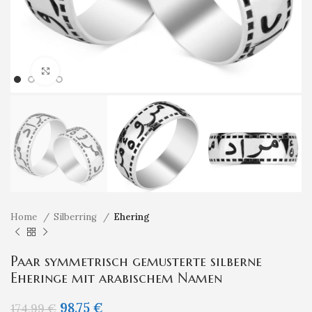
Klicken um zu vergrößern
Home
Silberring
Ehering
Paar symmetrisch gemusterte silberne
Eheringe mit arabischem Namen
98,75
€
174,99
€