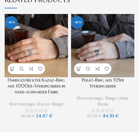
-46%
-46%
Handgestrickter Kazaz-Ring
Pusat-Ring aus 925er
aus 1000er-Sterlingsilber in
Sterlingsilber
weiß-schwarzer Farbe
Herrenringe
,
Ringe ohne
Herrenringe
,
Kazaz-Ringe
Stein
24,97
€
84,91
€
46,25
€
157,25
€