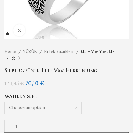
Klicken um zu vergrößern
Home
YÜZÜK
Erkek Yüzükleri
Elif - Vav Yüzükler
Silbergrüner Elif Vav Herrenring
70,10
€
124,95
€
WÄHLEN SIE