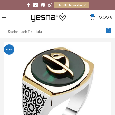
Händlerbewerbung
0
0,00
€
-44%