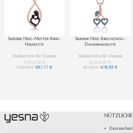
Silberne Herz-Mutter-Kind-
Silberne Herz-Kirschzweig-
Halskette
Damenhalskette
Halsketten für Damen
Halsketten für Damen
637,77
€
478,33
€
1.136,80
€
852,60
€
NÜTZLICHE 
Datenschut