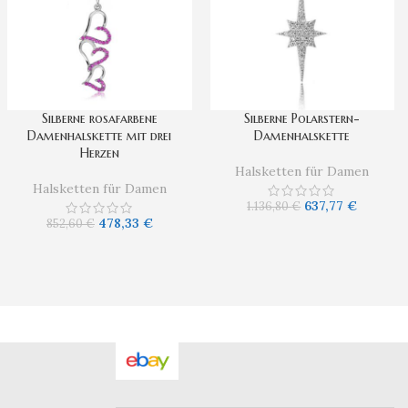
Silberne rosafarbene
Silberne Polarstern-
Damenhalskette mit drei
Damenhalskette
Herzen
Halsketten für Damen
Halsketten für Damen
637,77
€
1.136,80
€
478,33
€
852,60
€