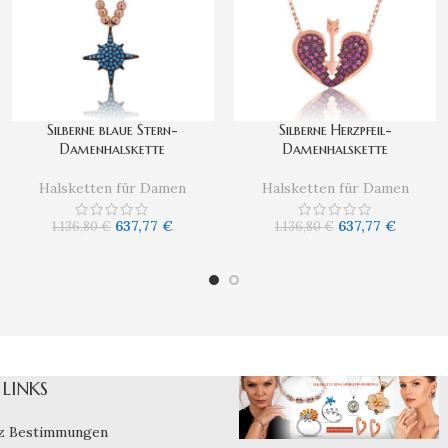
Silberne blaue Stern-
Silberne Herzpfeil-
Damenhalskette
Damenhalskette
Halsketten für Damen
Halsketten für Damen
637,77
€
637,77
€
1.136,80
€
1.136,80
€
LINKS
z Bestimmungen