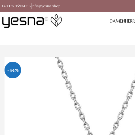
+49 176 95934397
info@yesna.shop
DAMEN
HER
-44%