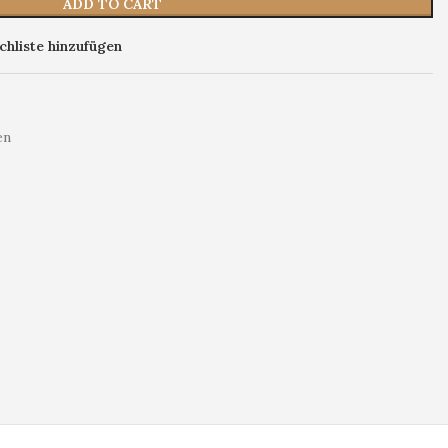
ADD TO CART
hliste hinzufügen
en