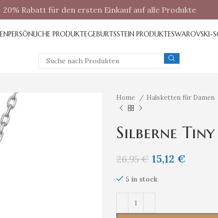
20% Rabatt für den ersten Einkauf auf alle Produkte
REN
PERSÖNLICHE PRODUKTE
GEBURTSSTEIN PRODUKTE
SWAROVSKI-
Home
Halsketten für Damen
Silberne Tin
15,12
€
26,95
€
5 in stock