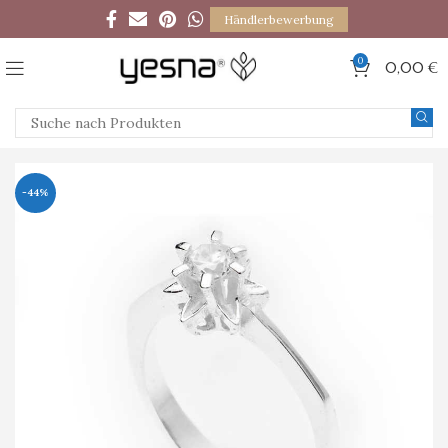
Händlerbewerbung
0
0,00
€
-44%