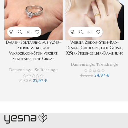
Damen-Solitärring aus 925er-
Weißer Zirkon-Stein-Rad-
Sterlingsilber, mit
Design, Goldfarbe, freie Größe,
Mikrozirkon-Stein verziert,
925er-Sterlingsilber-Damenring
Silberfarbe, freie Größe
Damenringe
,
Trendringe
Damenringe
,
Solitärringe
24,97
€
46,25
€
27,97
€
51,80
€