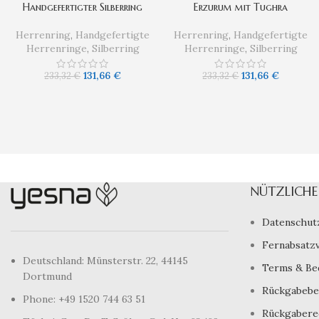
Handgefertigter Silberring
Erzurum mit Tughra
Herrenring
,
Handgefertigte
Herrenring
,
Handgefertigte
Herrenringe
,
Silberring
Herrenringe
,
Silberring
131,66
€
131,66
€
233,32
€
233,32
€
NÜTZLICHE 
Datenschut
Fernabsatz
Deutschland: Münsterstr. 22, 44145
Terms & Be
Dortmund
Rückgabebe
Phone: +49 1520 744 63 51
Rückgabere