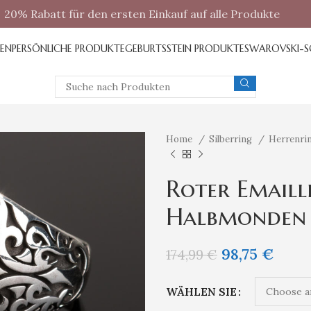
20% Rabatt für den ersten Einkauf auf alle Produkte
REN
PERSÖNLICHE PRODUKTE
GEBURTSSTEIN PRODUKTE
SWAROVSKI-
Home
Silberring
Herrenri
Roter Emaill
Halbmonden
98,75
€
174,99
€
WÄHLEN SIE