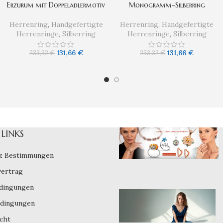
Erzurum mit Doppeladlermotiv
Monogramm-Silberring
Herrenring
,
Handgefertigte
Herrenring
,
Handgefertigte
Herrenringe
,
Silberring
Herrenringe
,
Silberring
131,66
€
131,66
€
233,32
€
233,32
€
LINKS
z Bestimmungen
vertrag
dingungen
dingungen
cht