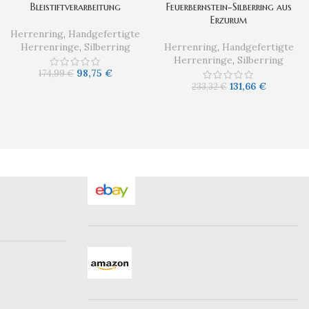
Bleistiftverarbeitung
Feuerbernstein-Silberring aus
Erzurum
Herrenring
,
Handgefertigte
Herrenringe
,
Silberring
Herrenring
,
Handgefertigte
Herrenringe
,
Silberring
98,75
€
174,99
€
131,66
€
233,32
€