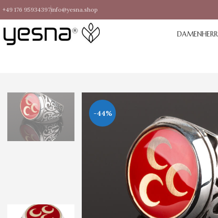
+49 176 95934397
info@yesna.shop
DAMEN
HER
-44%