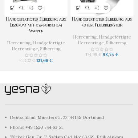
Handgefertigter Silberring aus
Handgefertigter Silberring aus
Erzurum mit osmanischem
rotem Feuerbernstein
Wappen
Herrenring
,
Handgefertigte
Herrenring
,
Handgefertigte
Herrenringe
,
Silberring
Herrenringe
,
Silberring
98,75
€
174,99
€
131,66
€
233,32
€
Deutschland: Münsterstr. 22, 44145 Dortmund
Phone: +49 1520 744 63 51
Türkei: Gen. Dr. T. Sağlam Cad. No: 63/69, Etlik/Ankara