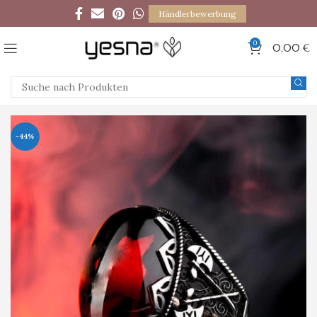
Händlerbewerbung
0
0,00
€
-44%