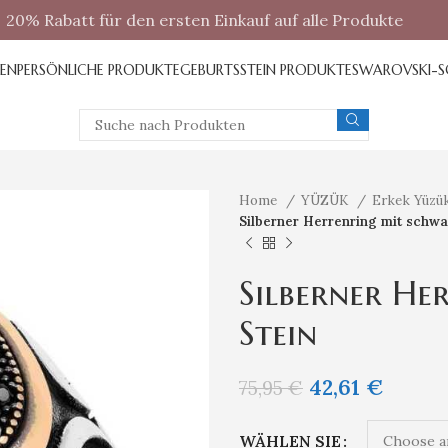
20% Rabatt für den ersten Einkauf auf alle Produkte
REN
PERSÖNLICHE PRODUKTE
GEBURTSSTEIN PRODUKTE
SWAROVSKI-
Home
YÜZÜK
Erkek Yüzük
Silberner Herrenring mit schw
Silberner He
Stein
42,61
€
75,95
€
WÄHLEN SIE