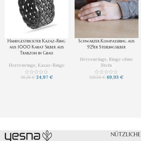
Handgestrickter Kazaz-Ring
Schwarzer Kompassring aus
aus 1000 Karat Silber aus
925er Sterlingsilber
Trabzon in Grau
Herrenringe
,
Ringe ohne
Herrenringe
,
Kazaz-Ringe
Stein
24,97
€
69,93
€
46,25
€
129,50
€
NÜTZLICHE 