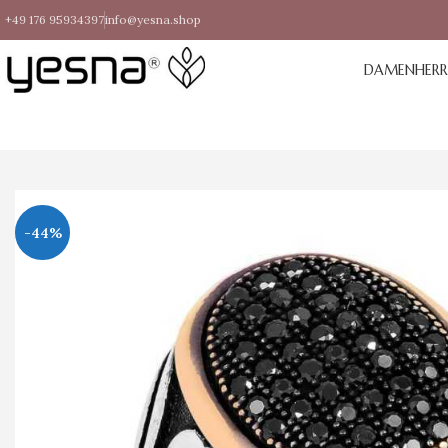
+49 176 95934397
info@yesna.shop
DAMEN
HER
-44%