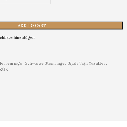
ADD TO CART
hliste hinzufügen
Herrenringe
,
Schwarze Steinringe
,
Siyah Taşlı Yüzükler
,
ZÜK