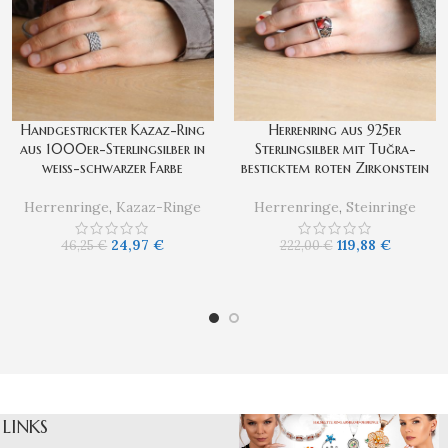
Handgestrickter Kazaz-Ring
Herrenring aus 925er
aus 1000er-Sterlingsilber in
Sterlingsilber mit Tuğra-
weiß-schwarzer Farbe
besticktem roten Zirkonstein
Herrenringe
,
Kazaz-Ringe
Herrenringe
,
Steinringe
24,97
€
119,88
€
46,25
€
222,00
€
LINKS