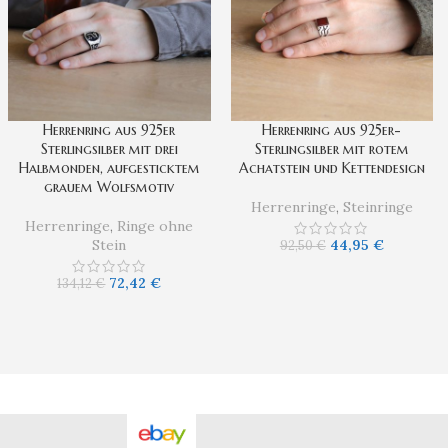
Herrenring aus 925er
Herrenring aus 925er-
Sterlingsilber mit drei
Sterlingsilber mit rotem
Halbmonden, aufgesticktem
Achatstein und Kettendesign
grauem Wolfsmotiv
Herrenringe
,
Steinringe
Herrenringe
,
Ringe ohne
Stein
44,95
€
92,50
€
72,42
€
134,12
€