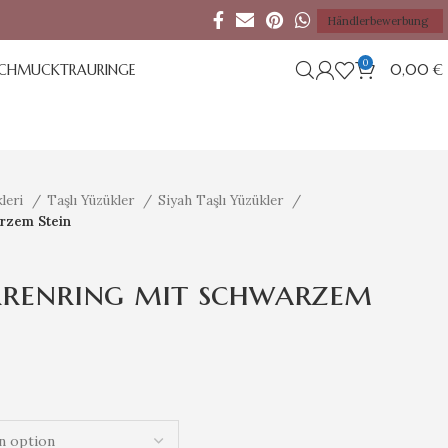
Händlerbewerbung
0
SCHMUCK
TRAURINGE
0,00
€
leri
Taşlı Yüzükler
Siyah Taşlı Yüzükler
arzem Stein
rrenring mit schwarzem