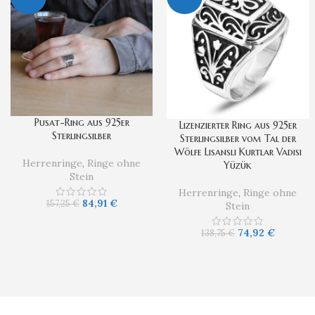
Pusat-Ring aus 925er
Lizenzierter Ring aus 925er
Sterlingsilber
Sterlingsilber vom Tal der
Wölfe Lisansli Kurtlar Vadisi
Herrenringe
,
Ringe ohne
Yüzük
Stein
Herrenringe
,
Ringe ohne
84,91
€
157,25
€
Stein
74,92
€
138,75
€