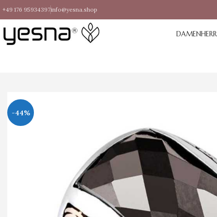
+49 176 95934397
info@yesna.shop
DAMEN
HER
-44%