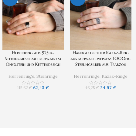
Herrenring aus 925er-
Handgestrickter Kazaz-Ring
Sterlingsilber mit schwarzem
aus schwarz-weißem 1000er-
Onyxstein und Kettendesign
Sterlingsilber aus Trabzon
Herrenringe
,
Steinringe
Herrenringe
,
Kazaz-Ringe
62,43
€
24,97
€
115,62
€
46,25
€