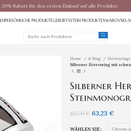
20% Rabatt für den ersten Einkauf auf alle Produkte
REN
PERSÖNLICHE PRODUKTE
GEBURTSSTEIN PRODUKTE
SWAROVSKI-
Home
d-Ring
Herrenring
Silberner Herrenring mit sch
Silberner He
Steinmonog
63,23
€
112,70
€
WÄHLEN SIE