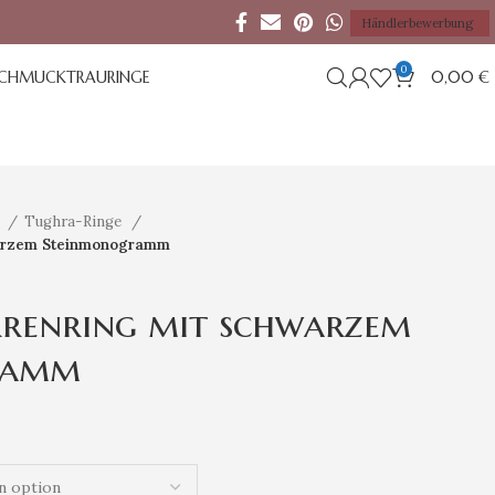
Händlerbewerbung
0
SCHMUCK
TRAURINGE
0,00
€
e
Tughra-Ringe
warzem Steinmonogramm
rrenring mit schwarzem
ramm