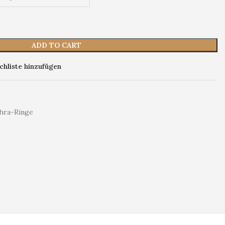
ADD TO CART
hliste hinzufügen
hra-Ringe