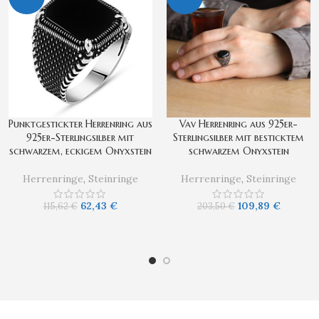
Punktgestickter Herrenring aus
Vav Herrenring aus 925er-
925er-Sterlingsilber mit
Sterlingsilber mit besticktem
schwarzem, eckigem Onyxstein
schwarzem Onyxstein
Herrenringe
,
Steinringe
Herrenringe
,
Steinringe
62,43
€
109,89
€
115,62
€
203,50
€