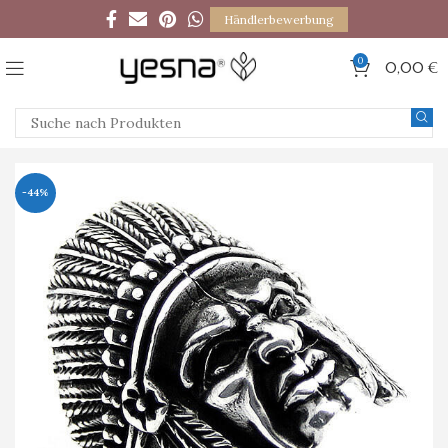
Händlerbewerbung
0
0,00
€
-44%