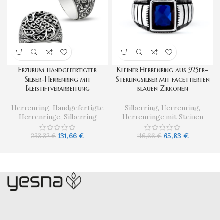
Erzurum handgefertigter
Kleiner Herrenring aus 925er-
Silber-Herrenring mit
Sterlingsilber mit facettierten
Bleistiftverarbeitung
blauen Zirkonen
Herrenring
,
Handgefertigte
Silberring
,
Herrenring
,
Herrenringe
,
Silberring
Herrenringe mit Steinen
131,66
€
65,83
€
233,32
€
116,66
€