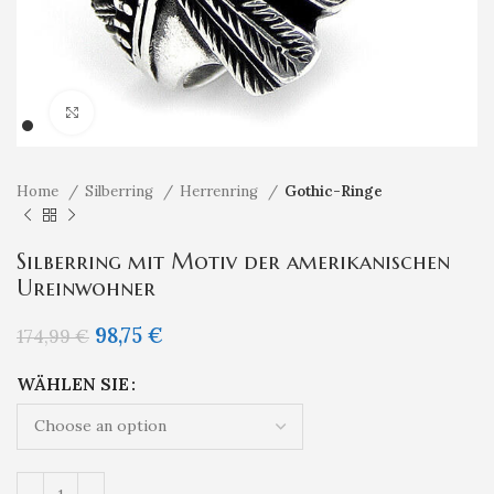
Klicken um zu vergrößern
Home
Silberring
Herrenring
Gothic-Ringe
Silberring mit Motiv der amerikanischen
Ureinwohner
98,75
€
174,99
€
WÄHLEN SIE