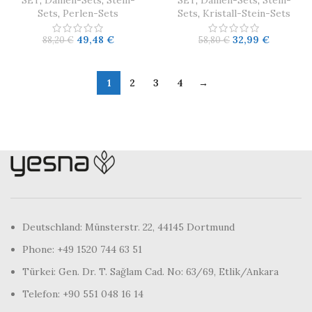
SET
,
Damen-Sets
,
Stein-
SET
,
Damen-Sets
,
Stein-
Sets
,
Perlen-Sets
Sets
,
Kristall-Stein-Sets
49,48
€
32,99
€
88,20
€
58,80
€
1
2
3
4
→
Deutschland: Münsterstr. 22, 44145 Dortmund
Phone: +49 1520 744 63 51
Türkei: Gen. Dr. T. Sağlam Cad. No: 63/69, Etlik/Ankara
Telefon: +90 551 048 16 14