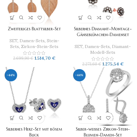
Zweiteiliges Blattsilber-Set
Silbernes Diamant-Montage-
Gänseblümchen-Damenset
SET
,
Damen-Sets
,
Stein-
Sets
,
Zirkon-Stein-Sets
SET
,
Damen-Sets
,
Diamant-
Modell-Sets
1.514,70
€
2.699,90
€
1.275,54
€
2.273,60
€
-44%
-44%
Silbernes Herz-Set mit bösem
Silber-weißes Zirkon-Stein-
Blick
Blumen-Damen-Set