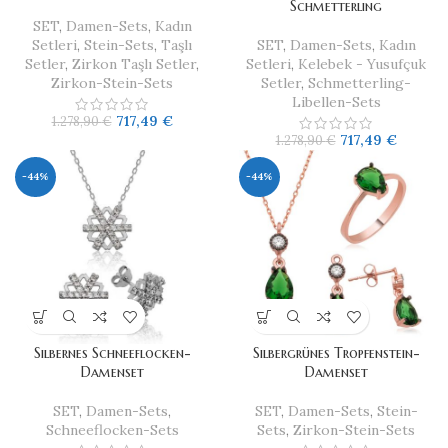
Schmetterling
SET
,
Damen-Sets
,
Kadın
Setleri
,
Stein-Sets
,
Taşlı
SET
,
Damen-Sets
,
Kadın
Setler
,
Zirkon Taşlı Setler
,
Setleri
,
Kelebek - Yusufçuk
Zirkon-Stein-Sets
Setler
,
Schmetterling-
Libellen-Sets
717,49
€
1.278,90
€
717,49
€
1.278,90
€
-44%
-44%
Silbernes Schneeflocken-
Silbergrünes Tropfenstein-
Damenset
Damenset
SET
,
Damen-Sets
,
SET
,
Damen-Sets
,
Stein-
Schneeflocken-Sets
Sets
,
Zirkon-Stein-Sets