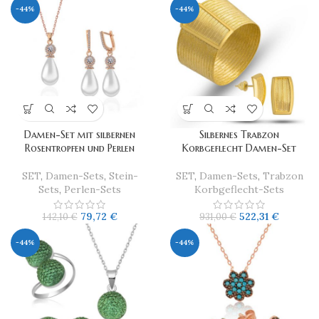
-44%
-44%
Damen-Set mit silbernen
Silbernes Trabzon
Rosentropfen und Perlen
Korbgeflecht Damen-Set
SET
,
Damen-Sets
,
Stein-
SET
,
Damen-Sets
,
Trabzon
Sets
,
Perlen-Sets
Korbgeflecht-Sets
79,72
€
522,31
€
142,10
€
931,00
€
-44%
-44%