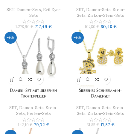
SET
,
Damen-Sets
,
Evil Eye-
SET
,
Damen-Sets
,
Stein-
Sets
Sets
,
Zirkon-Stein-Sets
717,49
€
60,48
€
1.278,90
€
107,80
€
-44%
-44%
Damen-Set mit silbernen
Silbernes Schneemann-
Tropfenperlen
Damenset
SET
,
Damen-Sets
,
Stein-
SET
,
Damen-Sets
,
Stein-
Sets
,
Perlen-Sets
Sets
,
Zirkon-Stein-Sets
79,72
€
17,87
€
142,10
€
31,85
€