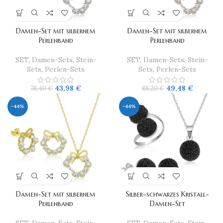
Damen-Set mit silbernem
Damen-Set mit silbernem
Perlenband
Perlenband
SET
,
Damen-Sets
,
Stein-
SET
,
Damen-Sets
,
Stein-
Sets
,
Perlen-Sets
Sets
,
Perlen-Sets
43,98
€
49,48
€
78,40
€
88,20
€
-44%
-44%
Damen-Set mit silbernem
Silber-schwarzes Kristall-
Perlenband
Damen-Set