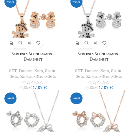
-44%
-44%
Silbernes Schneemann-
Silbernes Schneemann-
Damenset
Damenset
SET
,
Damen-Sets
,
Stein-
SET
,
Damen-Sets
,
Stein-
Sets
,
Zirkon-Stein-Sets
Sets
,
Zirkon-Stein-Sets
17,87
€
17,87
€
31,85
€
31,85
€
-44%
-44%