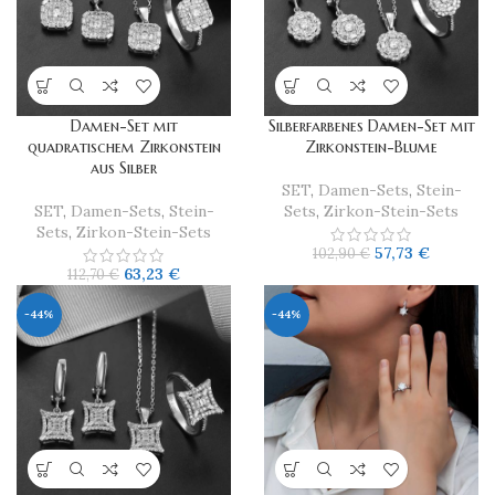
Damen-Set mit
Silberfarbenes Damen-Set mit
quadratischem Zirkonstein
Zirkonstein-Blume
aus Silber
SET
,
Damen-Sets
,
Stein-
SET
,
Damen-Sets
,
Stein-
Sets
,
Zirkon-Stein-Sets
Sets
,
Zirkon-Stein-Sets
57,73
€
102,90
€
63,23
€
112,70
€
-44%
-44%