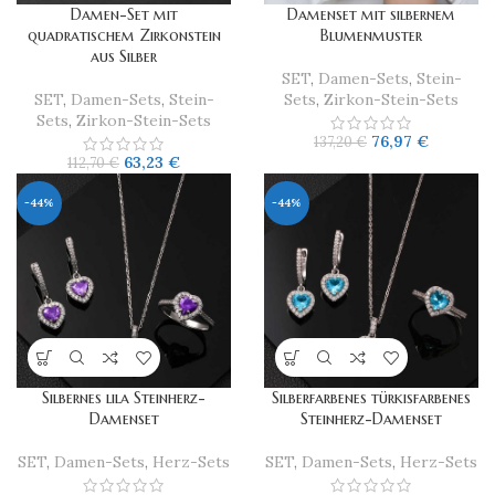
Damen-Set mit
​Damenset mit silbernem
quadratischem Zirkonstein
Blumenmuster
aus Silber
SET
,
Damen-Sets
,
Stein-
SET
,
Damen-Sets
,
Stein-
Sets
,
Zirkon-Stein-Sets
Sets
,
Zirkon-Stein-Sets
76,97
€
137,20
€
63,23
€
112,70
€
-44%
-44%
Silbernes lila Steinherz-
Silberfarbenes türkisfarbenes
Damenset
Steinherz-Damenset
SET
,
Damen-Sets
,
Herz-Sets
SET
,
Damen-Sets
,
Herz-Sets