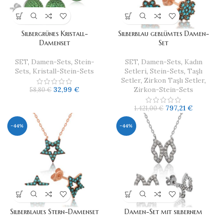
Silbergrünes Kristall-
Silberblau geblümtes Damen-
Damenset
Set
SET
,
Damen-Sets
,
Stein-
SET
,
Damen-Sets
,
Kadın
Sets
,
Kristall-Stein-Sets
Setleri
,
Stein-Sets
,
Taşlı
Setler
,
Zirkon Taşlı Setler
,
32,99
€
Zirkon-Stein-Sets
58,80
€
797,21
€
1.421,00
€
-44%
-44%
Silberblaues Stern-Damenset
Damen-Set mit silbernem