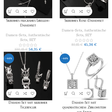
Silbernes filigranes Libellen-
Silbernes Rose-Damenset
Damenset
Damen-Sets
,
Authentische
Damen-Sets
,
Authentische
Sets
,
SET
Sets
,
SET
45,36
€
80,85
€
56,35
€
100,45
€
-44%
-44%
Damen-Set mit silberner
Damen-Set mit
Tigerfigur
quadratischem Zirkonstein