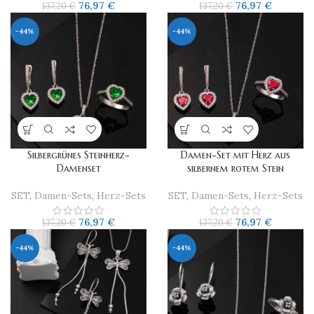
76,97
€
76,97
€
137,20
€
137,20
€
-44%
-44%
Silbergrünes Steinherz-
Damen-Set mit Herz aus
Damenset
silbernem rotem Stein
SET
,
Damen-Sets
,
Herz-Sets
SET
,
Damen-Sets
,
Herz-Sets
76,97
€
76,97
€
137,20
€
137,20
€
-44%
-44%