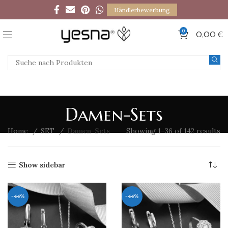
Händlerbewerbung
0
0,00
€
Damen-Sets
Home
SET
Damen-Sets
Showing 1–36 of 142 results
Show sidebar
-44%
-44%