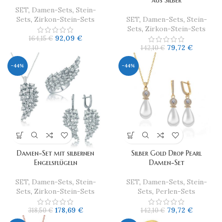
aus Silber
SET
,
Damen-Sets
,
Stein-
Sets
,
Zirkon-Stein-Sets
SET
,
Damen-Sets
,
Stein-
Sets
,
Zirkon-Stein-Sets
92,09
€
164,15
€
79,72
€
142,10
€
-44%
-44%
Damen-Set mit silbernen
Silber Gold Drop Pearl
Engelsflügeln
Damen-Set
SET
,
Damen-Sets
,
Stein-
SET
,
Damen-Sets
,
Stein-
Sets
,
Zirkon-Stein-Sets
Sets
,
Perlen-Sets
178,69
€
79,72
€
318,50
€
142,10
€