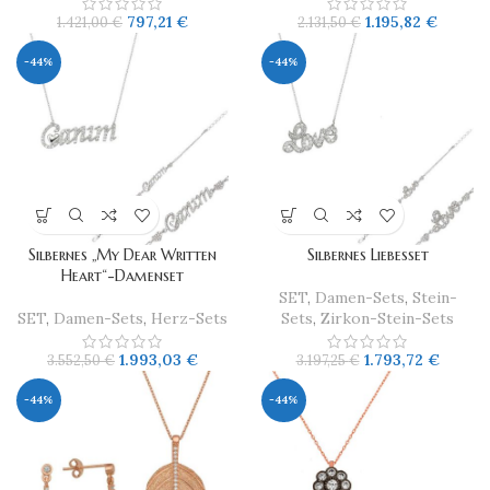
797,21
€
1.195,82
€
1.421,00
€
2.131,50
€
-44%
-44%
Silbernes „My Dear Written
Silbernes Liebesset
Heart“-Damenset
SET
,
Damen-Sets
,
Stein-
SET
,
Damen-Sets
,
Herz-Sets
Sets
,
Zirkon-Stein-Sets
1.993,03
€
1.793,72
€
3.552,50
€
3.197,25
€
-44%
-44%