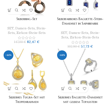
Silberring-Set
Silberfarbenes Baguette-Stein-
Damenset in Saphirfarbe
SET
,
Damen-Sets
,
Stein-
Sets
,
Zirkon-Stein-Sets
SET
,
Damen-Sets
,
Stein-
Sets
,
Zirkon-Stein-Sets
82,47
€
147,00
€
57,73
€
102,90
€
-44%
-44%
Silbernes Tugra-Set mit
​Silbernes Baguette-Damenset
Tropfenrahmen
mit gelbem Topasstein