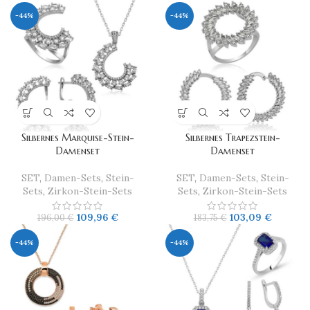
-44%
-44%
Silbernes Marquise-Stein-
Silbernes Trapezstein-
Damenset
Damenset
SET
,
Damen-Sets
,
Stein-
SET
,
Damen-Sets
,
Stein-
Sets
,
Zirkon-Stein-Sets
Sets
,
Zirkon-Stein-Sets
109,96
€
103,09
€
196,00
€
183,75
€
-44%
-44%