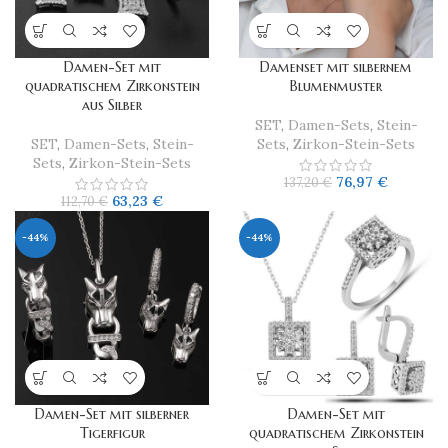
Damen-Set mit
​Damenset mit silbernem
quadratischem Zirkonstein
Blumenmuster
aus Silber
SET
,
Damen-Sets
,
Stein-
SET
,
Damen-Sets
,
Stein-
Sets
,
Zirkon-Stein-Sets
Sets
,
Zirkon-Stein-Sets
76,97
€
137,20
€
63,23
€
112,70
€
-44%
-44%
Damen-Set mit silberner
Damen-Set mit
Tigerfigur
quadratischem Zirkonstein