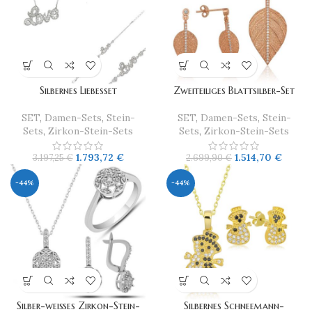
Silbernes Liebesset
Zweiteiliges Blattsilber-Set
SET
,
Damen-Sets
,
Stein-
SET
,
Damen-Sets
,
Stein-
Sets
,
Zirkon-Stein-Sets
Sets
,
Zirkon-Stein-Sets
1.793,72
€
1.514,70
€
3.197,25
€
2.699,90
€
-44%
-44%
Silber-weißes Zirkon-Stein-
Silbernes Schneemann-