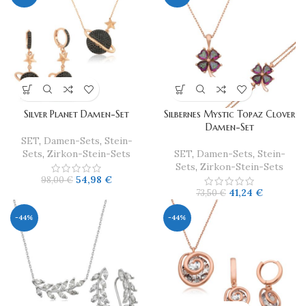
Silver Planet Damen-Set
Silbernes Mystic Topaz Clover
Damen-Set
SET
,
Damen-Sets
,
Stein-
Sets
,
Zirkon-Stein-Sets
SET
,
Damen-Sets
,
Stein-
Sets
,
Zirkon-Stein-Sets
54,98
€
98,00
€
41,24
€
73,50
€
-44%
-44%