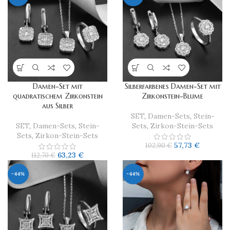
Damen-Set mit
Silberfarbenes Damen-Set mit
quadratischem Zirkonstein
Zirkonstein-Blume
aus Silber
SET
,
Damen-Sets
,
Stein-
SET
,
Damen-Sets
,
Stein-
Sets
,
Zirkon-Stein-Sets
Sets
,
Zirkon-Stein-Sets
57,73
€
102,90
€
63,23
€
112,70
€
-44%
-44%