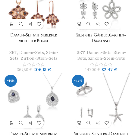
Damen-Set mit silberner
Silbernes Gänseblümchen-
violetter Blume
Damenset
SET
,
Damen-Sets
,
Stein-
SET
,
Damen-Sets
,
Stein-
Sets
,
Zirkon-Stein-Sets
Sets
,
Zirkon-Stein-Sets
206,18
€
82,47
€
367,50
€
147,00
€
-44%
-44%
Damen-Set mit silbernem
Silbernes Seestern-Damenset