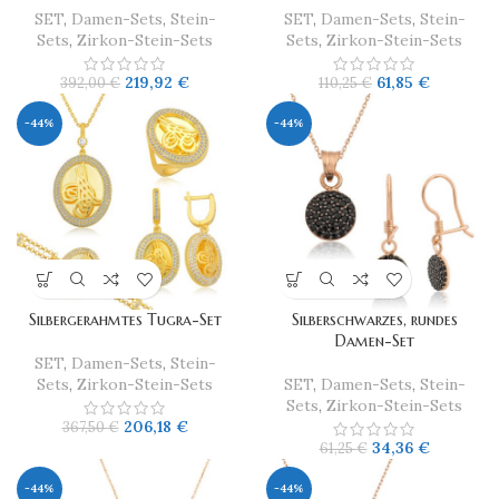
SET
,
Damen-Sets
,
Stein-
SET
,
Damen-Sets
,
Stein-
Sets
,
Zirkon-Stein-Sets
Sets
,
Zirkon-Stein-Sets
219,92
€
61,85
€
392,00
€
110,25
€
-44%
-44%
Silbergerahmtes Tugra-Set
​Silberschwarzes, rundes
Damen-Set
SET
,
Damen-Sets
,
Stein-
Sets
,
Zirkon-Stein-Sets
SET
,
Damen-Sets
,
Stein-
Sets
,
Zirkon-Stein-Sets
206,18
€
367,50
€
34,36
€
61,25
€
-44%
-44%