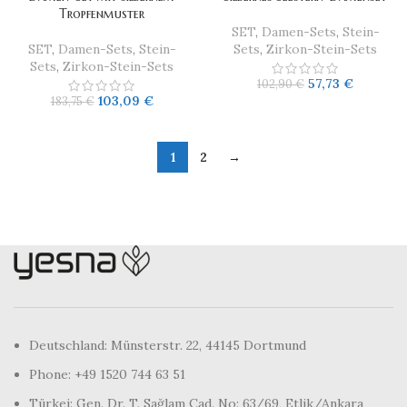
Tropfenmuster
SET
,
Damen-Sets
,
Stein-
SET
,
Damen-Sets
,
Stein-
Sets
,
Zirkon-Stein-Sets
Sets
,
Zirkon-Stein-Sets
57,73
€
102,90
€
103,09
€
183,75
€
1
2
→
Deutschland: Münsterstr. 22, 44145 Dortmund
Phone: +49 1520 744 63 51
Türkei: Gen. Dr. T. Sağlam Cad. No: 63/69, Etlik/Ankara