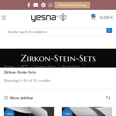
Händlerbewerbung
0
0,00
€
Zirkon-Stein-Sets
Home
SET
Damen-Sets
Stein-Sets
Zirkon-Stein-Sets
Showing 1–36 of 55 results
Show sidebar
-44%
-44%