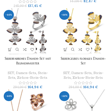
82,47
€
147,00
€
137,45
€
245,00
€
-44%
-44%
Silberfarbenes Damen-Set mit
Silbergelbes florales Damen-
Blumenmuster
Set
SET
,
Damen-Sets
,
Stein-
SET
,
Damen-Sets
,
Stein-
Sets
,
Zirkon-Stein-Sets
Sets
,
Zirkon-Stein-Sets
164,94
€
164,94
€
294,00
€
294,00
€
-44%
-44%