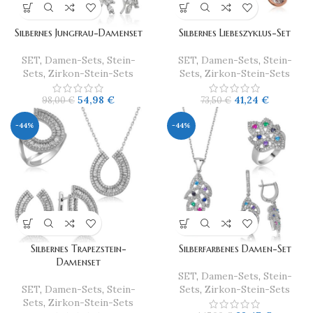
Silbernes Jungfrau-Damenset
Silbernes Liebeszyklus-Set
SET
,
Damen-Sets
,
Stein-
SET
,
Damen-Sets
,
Stein-
Sets
,
Zirkon-Stein-Sets
Sets
,
Zirkon-Stein-Sets
54,98
€
41,24
€
98,00
€
73,50
€
-44%
-44%
Silbernes Trapezstein-
Silberfarbenes Damen-Set
Damenset
SET
,
Damen-Sets
,
Stein-
SET
,
Damen-Sets
,
Stein-
Sets
,
Zirkon-Stein-Sets
Sets
,
Zirkon-Stein-Sets