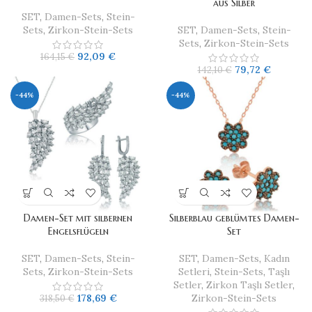
aus Silber
SET
,
Damen-Sets
,
Stein-
Sets
,
Zirkon-Stein-Sets
SET
,
Damen-Sets
,
Stein-
Sets
,
Zirkon-Stein-Sets
92,09
€
164,15
€
79,72
€
142,10
€
-44%
-44%
Damen-Set mit silbernen
Silberblau geblümtes Damen-
Engelsflügeln
Set
SET
,
Damen-Sets
,
Stein-
SET
,
Damen-Sets
,
Kadın
Sets
,
Zirkon-Stein-Sets
Setleri
,
Stein-Sets
,
Taşlı
Setler
,
Zirkon Taşlı Setler
,
178,69
€
Zirkon-Stein-Sets
318,50
€