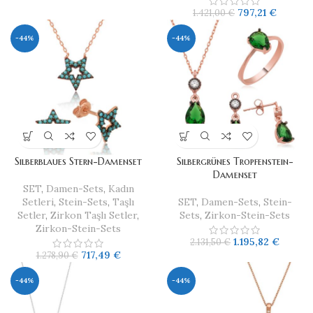
797,21
€
1.421,00
€
-44%
-44%
Silberblaues Stern-Damenset
Silbergrünes Tropfenstein-
Damenset
SET
,
Damen-Sets
,
Kadın
Setleri
,
Stein-Sets
,
Taşlı
SET
,
Damen-Sets
,
Stein-
Setler
,
Zirkon Taşlı Setler
,
Sets
,
Zirkon-Stein-Sets
Zirkon-Stein-Sets
1.195,82
€
2.131,50
€
717,49
€
1.278,90
€
-44%
-44%