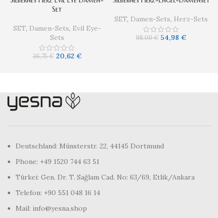
Silbernes Herz Evil Eye Damen-
Silbernes Herz-Engel-Damenset
Set
SET
,
Damen-Sets
,
Herz-Sets
SET
,
Damen-Sets
,
Evil Eye-
Sets
54,98
€
98,00
€
20,62
€
36,75
€
Deutschland: Münsterstr. 22, 44145 Dortmund
Phone: +49 1520 744 63 51
Türkei: Gen. Dr. T. Sağlam Cad. No: 63/69, Etlik/Ankara
Telefon: +90 551 048 16 14
Mail: info@yesna.shop