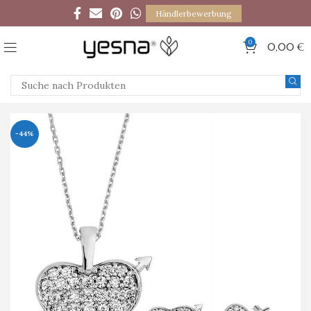
Händlerbewerbung
0
0,00
€
-44%