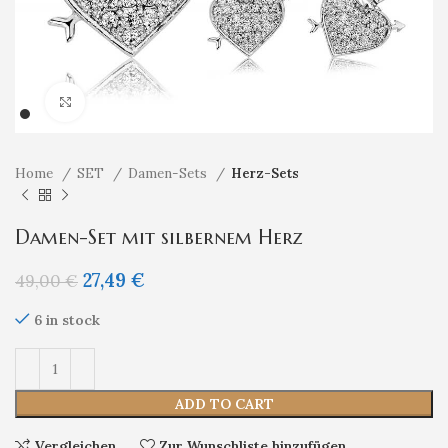
Klicken um zu vergrößern
Home
SET
Damen-Sets
Herz-Sets
Damen-Set mit silbernem Herz
27,49
€
49,00
€
6 in stock
ADD TO CART
Vergleichen
Zur Wunschliste hinzufügen