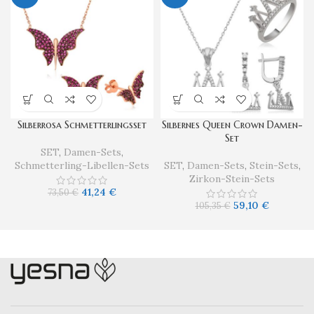
Silberrosa Schmetterlingsset
Silbernes Queen Crown Damen-
Set
SET
,
Damen-Sets
,
Schmetterling-Libellen-Sets
SET
,
Damen-Sets
,
Stein-Sets
,
Zirkon-Stein-Sets
41,24
€
73,50
€
59,10
€
105,35
€