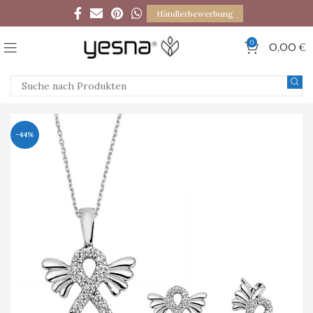
Händlerbewerbung
0
0,00
€
-44%