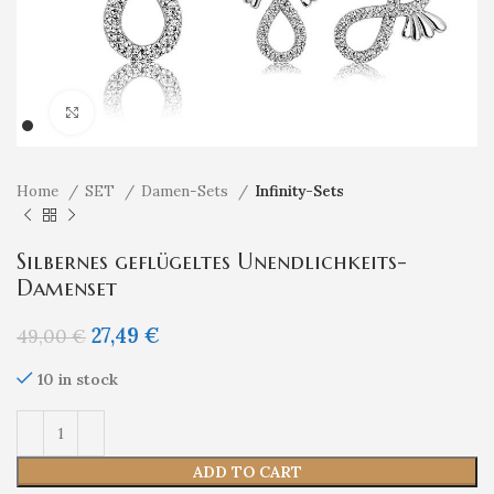
Klicken um zu vergrößern
Home
SET
Damen-Sets
Infinity-Sets
Silbernes geflügeltes Unendlichkeits-
Damenset
27,49
€
49,00
€
10 in stock
ADD TO CART