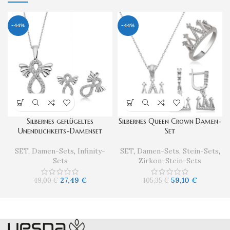
-44%
-44%
Silbernes geflügeltes
Silbernes Queen Crown Damen-
Unendlichkeits-Damenset
Set
SET
,
Damen-Sets
,
Infinity-
SET
,
Damen-Sets
,
Stein-Sets
,
Sets
Zirkon-Stein-Sets
27,49
€
59,10
€
49,00
€
105,35
€