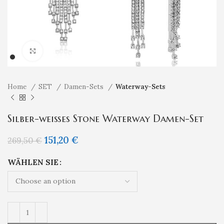
Klicken um zu vergrößern
Home
SET
Damen-Sets
Waterway-Sets
Silber-weißes Stone Waterway Damen-Set
151,20
€
269,50
€
WÄHLEN SIE