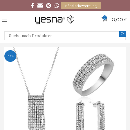
Händlerbewerbung
0
0,00
€
-44%