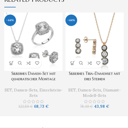
-44%
-44%
Silbernes Damen-Set mit
Silbernes Tria-Damenset mit
quadratischer Montage
drei Steinen
SET
,
Damen-Sets
,
Einzelstein-
SET
,
Damen-Sets
,
Diamant-
Sets
Modell-Sets
68,73
€
43,98
€
122,50
€
78,40
€