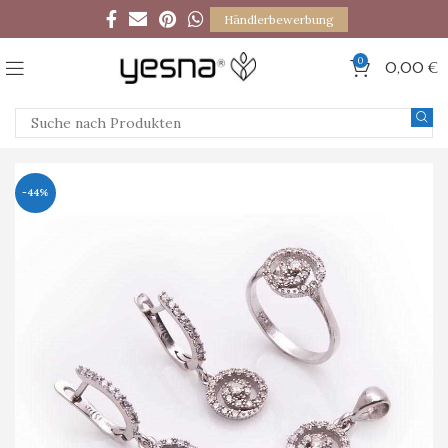
Händlerbewerbung
0
0,00
€
-44%